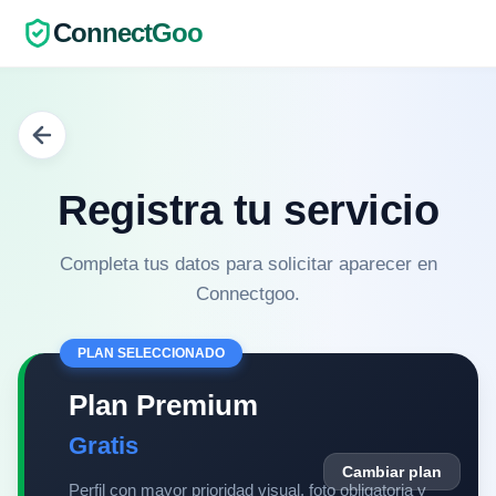
ConnectGoo
Registra tu servicio
Completa tus datos para solicitar aparecer en
Connectgoo.
PLAN SELECCIONADO
Plan Premium
Gratis
Cambiar plan
Perfil con mayor prioridad visual, foto obligatoria y