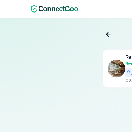
ConnectGoo
Re
Res
V
0