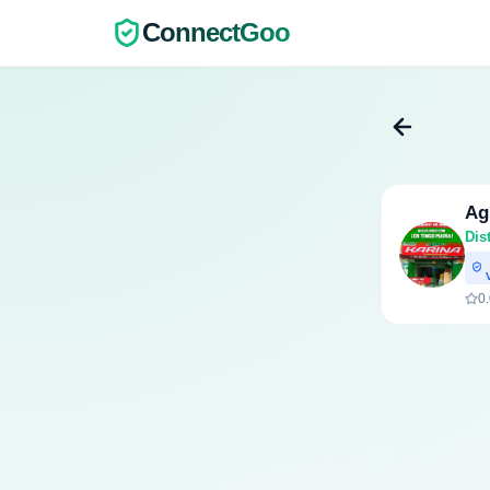
ConnectGoo
Ag
Dis
V
0